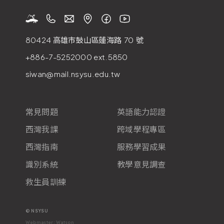
80424 高雄市鼓山區蓮海路
70
號
+886-7-5252000
ext.5850
siwan@mail.nsysu.edu.tw
常見問題
英語能力認證
西灣我課
跨域學程專區
西灣指南
服務學習成果
識別系統
教學意見調查
救生員訓練
© NSYSU
Webmaster: Watson